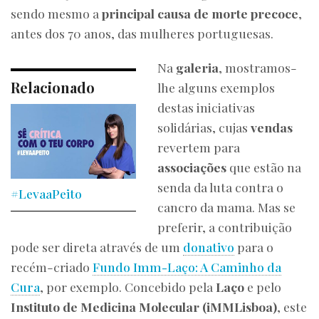
sendo mesmo a
principal causa de morte precoce
,
antes dos 70 anos, das mulheres portuguesas.
Na
galeria
, mostramos-
Relacionado
lhe alguns exemplos
destas iniciativas
solidárias, cujas
vendas
revertem para
associações
que estão na
senda da luta contra o
#LevaaPeito
cancro da mama. Mas se
preferir, a contribuição
pode ser direta através de um
donativo
para o
recém-criado
Fundo Imm-Laço: A Caminho da
Cura
, por exemplo. Concebido pela
Laço
e pelo
Instituto de Medicina Molecular (iMMLisboa)
, este