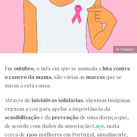
© PIXABAY
Em
outubro
, o mês em que se assinala a
luta contra
o cancro da mama
, são várias as
marcas
que se
unem a esta causa.
Através de
iniciativas solidárias
, algumas insígnias
erguem a voz para apelar à importância da
sensibilização
e da
prevenção
de uma doença que,
de acordo com dados da associação
Laço
, mata
cerca de
1500
mulheres em Portugal, anualmente,