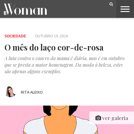
BELEZA
CAPA
LIFESTYLE
MODA
OPINIÃO
PESSOAS
SOCIEDADE
VIDEOS
SOCIEDADE
OUTUBRO 19, 2016
O mês do laço cor-de-rosa
A luta contra o cancro da mama é diária, mas é em outubro
que se presta a maior homenagem. Da moda à beleza, estes
são apenas alguns exemplos.
RITA ALEIXO
ver galeria