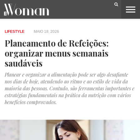
BELEZA
CAPA
LIFESTYLE
MODA
OPINIÃO
PESSOAS
SOCIEDADE
VIDEOS
LIFESTYLE
MAIO 18, 2026
Planeamento de Refeições:
organizar menus semanais
saudáveis
Planear e organizar a alimentação pode ser algo desafiante
nos dias de hoje, atendendo ao ritmo e ao estilo de vida da
maioria das pessoas. Contudo, são ferramentas importantes e
estratégias fundamentais na prática da nutrição com vários
benefícios comprovados.