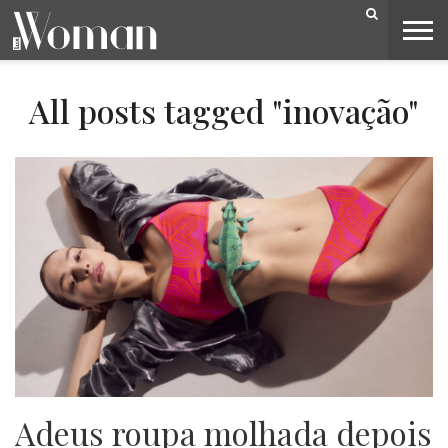
BELEZA
CAPA
LIFESTYLE
MODA
OPINIÃO
PESSOAS
SOCIEDADE
VIDEOS
All posts tagged "inovação"
Adeus roupa molhada depois