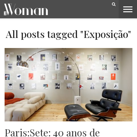
BELEZA
CAPA
LIFESTYLE
MODA
OPINIÃO
PESSOAS
SOCIEDADE
VIDEOS
All posts tagged "Exposição"
Paris:Sete: 40 anos de