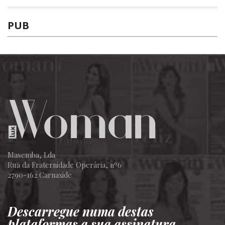
PUB
Masemba, Lda
Rua da Fraternidade Operária, nº6
2790-162 Carnaxide
Descarregue numa destas
plataformas a sua assinatura