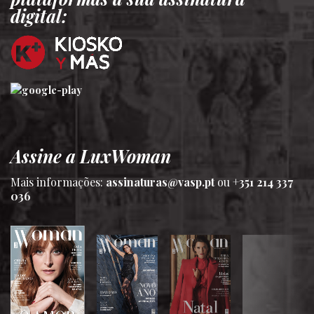
digital:
Assine a LuxWoman
Mais informações:
assinaturas@vasp.pt
ou
+351 214 337
036